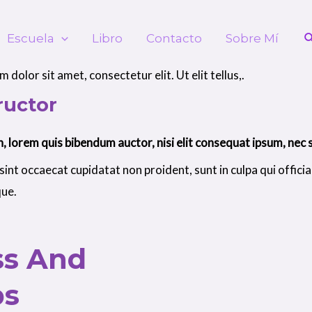
Escuela
Libro
Contacto
Sobre Mí
dolor sit amet, consectetur elit. Ut elit tellus,.
ructor
in, lorem quis bibendum auctor, nisi elit consequat ipsum, nec 
 sint occaecat cupidatat non proident, sunt in culpa qui offici
que.
ss And
ps