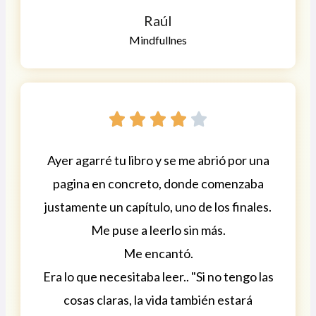
Raúl
Mindfullnes





Ayer agarré tu libro y se me abrió por una
pagina en concreto, donde comenzaba
justamente un capítulo, uno de los finales.
Me puse a leerlo sin más.
Me encantó.
Era lo que necesitaba leer.. "Si no tengo las
cosas claras, la vida también estará