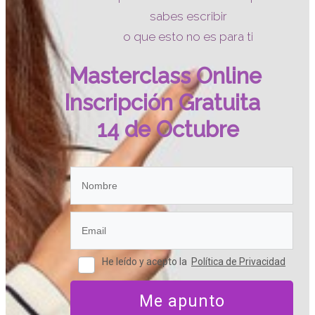
sabes escribir
o
que esto no es para t
i
Masterclass Online
Inscripción Gratuita
14 de Octubre
He leído y acepto la
Política de Privacidad
Me apunto