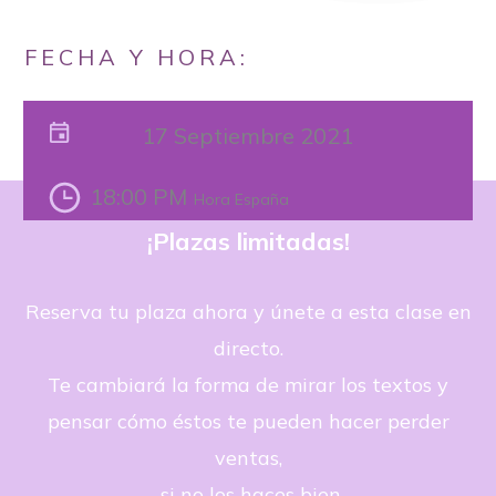
FECHA Y HORA:
17 Septiembre 2021
18:00 PM
Hora España
¡Plazas limitadas!
Reserva tu plaza ahora y únete a esta clase en
directo.
Te cambiará la forma de mirar los textos y
pensar cómo éstos te pueden hacer perder
ventas,
si no los haces bien