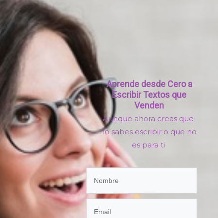
Aprende desde Cero
a
Escribir Textos que
Venden
Aunque ahora creas que
no sabes escribir o que no
es para ti