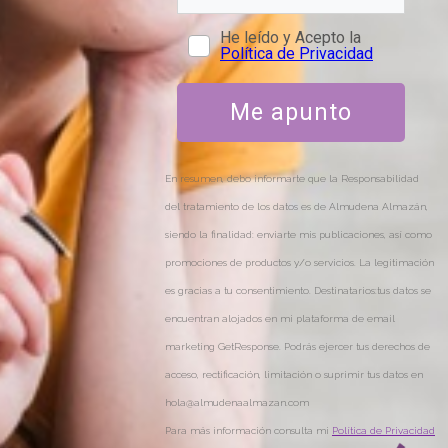
He leído y Acepto la
Política de Privacidad
Me apunto
En resumen, debo informarte que la Responsabilidad
del tratamiento de los datos es de Almudena Almazán,
siendo la finalidad: enviarte mis publicaciones, así como
promociones de productos y/o servicios. La legitimación
es gracias a tu consentimiento. Destinatarios:tus datos se
encuentran alojados en mi plataforma de email
marketing GetResponse. Podrás ejercer tus derechos de
acceso, rectificación, limitación o suprimir tus datos en
hola@almudenaalmazan.com
Para más información consulta mi
Política de Privacidad