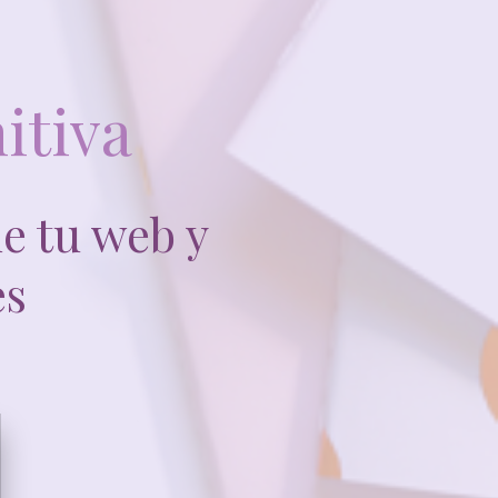
itiva
de tu web y
es