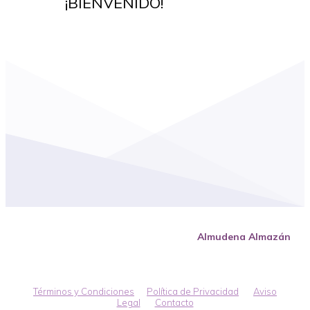
¡BIENVENIDO!
Almudena Almazán
Términos y Condiciones
|
Política de Privacidad
|
Aviso
Legal
|
Contacto